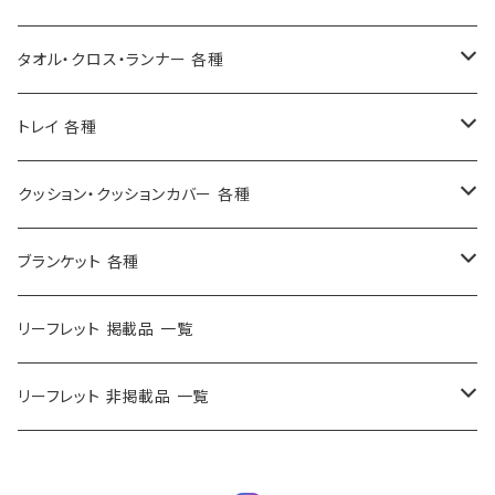
トートバッグ M - AC ( 33x33cm )
ポーチ S ( 6x8x2.5cm )
タオル・クロス・ランナー 各種
トートバッグ L ( 40x36x10cm )
ポーチ M ( 9.5x12x3cm )
ゲストタオル
トレイ 各種
トートバッグ L - AC ( 41.5x37x10cm )
ポーチ L ( 12x18x5cm )
マルチクロス ( 140×220cm )
ロングトレイ ( 22×43cm )
クッション・クッションカバー 各種
トレインクッションバッグ ( 23x28x6cm )
ポーチ W ( 6x18x5cm )
全麻キッチンクロス
角トレイ S ( 20×27cm )
キッズクッションカバー ( 30cm )
ブランケット 各種
ランチバック AC ( 21x21x11cm )
トラベルポーチ ( 19x25x12cm )
ランナー ( 35×100cm /35×130cm)
角トレイ M
クッションカバー ( 45cm )
ブランケット 小
リーフレット 掲載品 一覧
レディバッグ AC ( 28x26.5x7cm )
角トレイ L
シートクッション
リーフレット 非掲載品 一覧
ビーチバッグ - AC ( 40x57cm )
丸トレイ
2026/6/18 追加商品