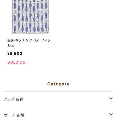
全麻キッチンクロス フィッ
シュ
¥8,800
SOLD OUT
Category
バッグ 各種
トートバッグ S ( 38x31cm )
ポーチ 各種