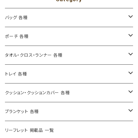
バッグ 各種
トートバッグ S ( 38x31cm )
ポーチ 各種
トートバッグ M - AC ( 33x33cm )
ポーチ S ( 6x8x2.5cm )
タオル・クロス・ランナー 各種
トートバッグ L ( 40x36x10cm )
ポーチ M ( 9.5x12x3cm )
ゲストタオル
トレイ 各種
トートバッグ L - AC ( 41.5x37x10cm )
ポーチ L ( 12x18x5cm )
マルチクロス ( 140×220cm )
ロングトレイ ( 22×43cm )
クッション・クッションカバー 各種
トレインクッションバッグ ( 23x28x6cm )
ポーチ W ( 6x18x5cm )
全麻キッチンクロス
角トレイ S ( 20×27cm )
キッズクッションカバー ( 30cm )
ブランケット 各種
ランチバック AC ( 21x21x11cm )
トラベルポーチ ( 19x25x12cm )
ランナー ( 35×100cm /35×130cm)
角トレイ M
クッションカバー ( 45cm )
ブランケット 小
リーフレット 掲載品 一覧