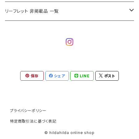
レディバッグ AC ( 28x26.5x7cm )
角トレイ L
シートクッション
リーフレット 非掲載品 一覧
ビーチバッグ - AC ( 40x57cm )
丸トレイ
2026/6/18 追加商品
リサイクルトート - AC ( 32x30cm )
鍋敷き
2026/5/29 追加商品
2026/5/1 追加商品
保存
シェア
LINE
ポスト
2026/4/30 追加商品
2026/4/23 追加商品
プライバシーポリシー
特定商取引法に基づく表記
© hildahilda online shop