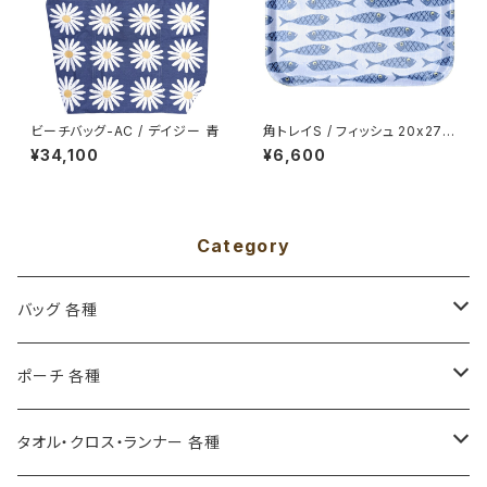
ビーチバッグ-AC / デイジー 青
角トレイS / フィッシュ 20x27c
m
¥34,100
¥6,600
Category
バッグ 各種
トートバッグ S ( 38x31cm )
ポーチ 各種
トートバッグ M - AC ( 33x33cm )
ポーチ S ( 6x8x2.5cm )
タオル・クロス・ランナー 各種