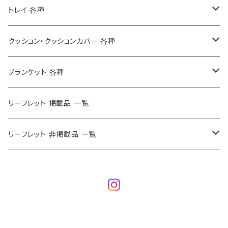
トートバッグ L ( 40x36x10cm )
ポーチ M ( 9.5x12x3cm )
ゲストタオル
トレイ 各種
トートバッグ L - AC ( 41.5x37x10cm )
ポーチ L ( 12x18x5cm )
マルチクロス ( 140×220cm )
ロングトレイ ( 22×43cm )
クッション・クッションカバー 各種
トレインクッションバッグ ( 23x28x6cm )
ポーチ W ( 6x18x5cm )
全麻キッチンクロス
角トレイ S ( 20×27cm )
キッズクッションカバー ( 30cm )
ブランケット 各種
ランチバック AC ( 21x21x11cm )
トラベルポーチ ( 19x25x12cm )
ランナー ( 35×100cm /35×130cm)
角トレイ M
クッションカバー ( 45cm )
ブランケット 小
リーフレット 掲載品 一覧
レディバッグ AC ( 28x26.5x7cm )
角トレイ L
シートクッション
リーフレット 非掲載品 一覧
ビーチバッグ - AC ( 40x57cm )
丸トレイ
2026/6/18 追加商品
リサイクルトート - AC ( 32x30cm )
鍋敷き
2026/5/29 追加商品
2026/5/1 追加商品